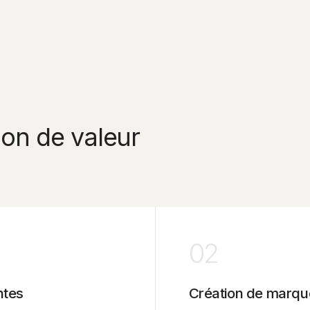
ion de valeur
02
ntes
Création de marqu