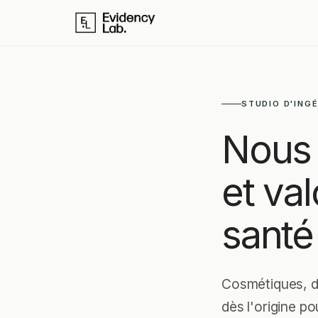
STUDIO D'ING
Nous 
et va
santé
Cosmétiques, d
dès l'origine po