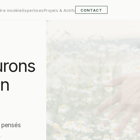
tre modèle
Expertises
Projets & Actifs
CONTACT
EL
urons
en
— pensés
.